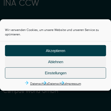
INA CCW
Coaching
Wir verwenden Cookies, um unsere Website und unseren Service zu
optimieren.
Ausbildung
Akzeptieren
Ablehnen
Internationale Akademie
für Sozialwissenschaften,
Einstellungen
Organisation und
Management – Coaching
Datenschutz
Datenschutz
Impressum
Campus World GmbH